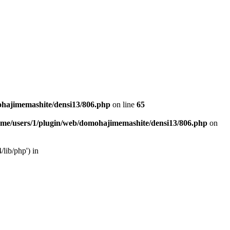
ohajimemashite/densi13/806.php
on line
65
ome/users/1/plugin/web/domohajimemashite/densi13/806.php
on
/lib/php') in