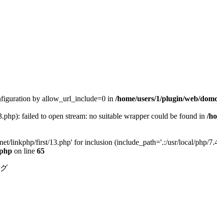
configuration by allow_url_include=0 in
/home/users/1/plugin/web/dom
3.php): failed to open stream: no suitable wrapper could be found in
/h
et/linkphp/first/13.php' for inclusion (include_path='.:/usr/local/php/7.4
.php
on line
65
グ