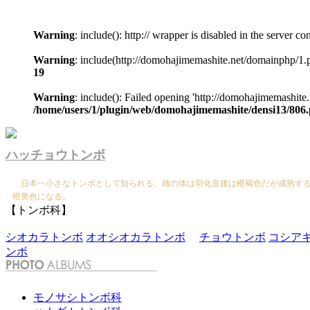
Warning
: include(): http:// wrapper is disabled in the server 
Warning
: include(http://domohajimemashite.net/domainphp/1.p
19
Warning
: include(): Failed opening 'http://domohajimemashite.
/home/users/1/plugin/web/domohajimemashite/densi13/806
ハッチョウトンボ
日本一小さなトンボとして知られる。雄の体は羽化直後は橙褐色だが成熟する
橙黄色になる。
【トンボ科】
シオカラトンボ
オオシオカラトンボ
チョウトンボ
コシア
ンボ
モノサシトンボ科