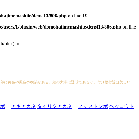
ohajimemashite/densi13/806.php
on line
19
e/users/1/plugin/web/domohajimemashite/densi13/806.php
on line
b/php') in
腹部に黄色や黒色の横縞がある。翅の大半は透明であるが、付け根付近は美しい
ボ
アキアカネ
タイリクアカネ
ノシメトンボ
ベッコウト