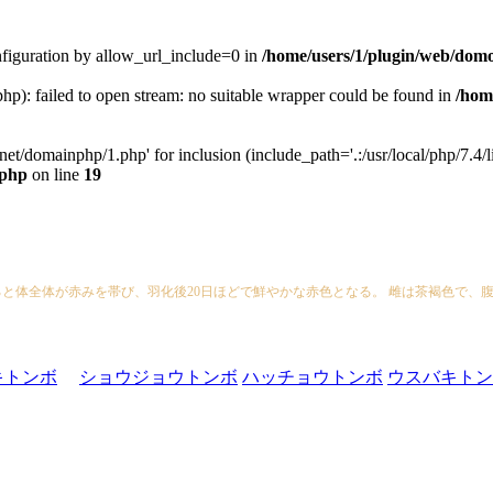
configuration by allow_url_include=0 in
/home/users/1/plugin/web/dom
hp): failed to open stream: no suitable wrapper could be found in
/hom
net/domainphp/1.php' for inclusion (include_path='.:/usr/local/php/7.4/li
.php
on line
19
と体全体が赤みを帯び、羽化後20日ほどで鮮やかな赤色となる。 雌は茶褐色で、
キトンボ
ショウジョウトンボ
ハッチョウトンボ
ウスバキトン